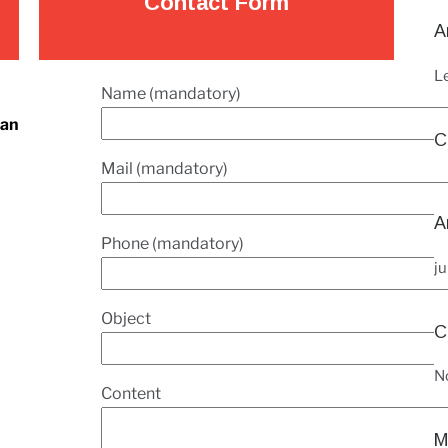
Contact Form
A
L
Name (mandatory)
can
C
Mail (mandatory)
A
4
Phone (mandatory)
ju
Object
C
N
Content
M